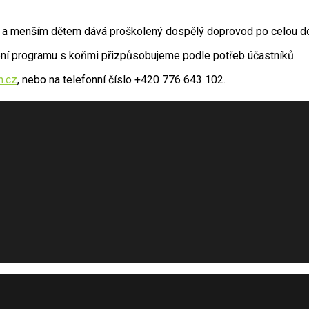
em a menším dětem dává proškolený dospělý doprovod po celou d
ní programu s koňmi přizpůsobujeme podle potřeb účastníků.
h.cz
, nebo na telefonní číslo +420 776 643 102.