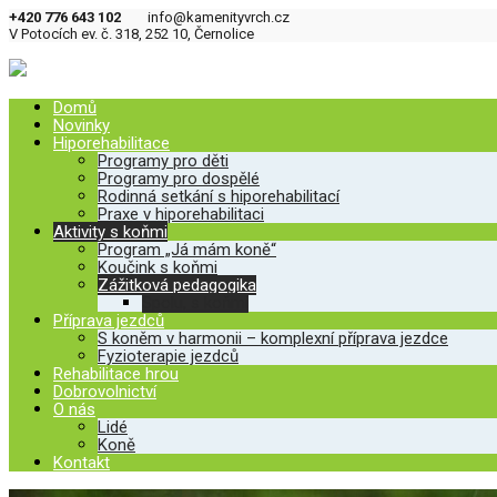
+420 776 643 102
info@kamenityvrch.cz
V Potocích ev. č. 318, 252 10, Černolice
Domů
Novinky
Hiporehabilitace
Programy pro děti
Programy pro dospělé
Rodinná setkání s hiporehabilitací
Praxe v hiporehabilitaci
Aktivity s koňmi
Program „Já mám koně“
Koučink s koňmi
Zážitková pedagogika
Spolu, s koňmi
Příprava jezdců
S koněm v harmonii – komplexní příprava jezdce
Fyzioterapie jezdců
Rehabilitace hrou
Dobrovolnictví
O nás
Lidé
Koně
Kontakt