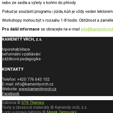
nebo ze sedla a výlety s koňmi do přírody.
Pokud je součástí programu i jízda, kůň je vždy veden lektor
Workshopy mohou být v rozsahu 1-8 hodin. Obtížnost a zaměře
Pro další informace
se obracejte na e-mail
info@kamenityvrc
KAMENITÝ VRCH, z.s.
hiporehabilitace
neformální vzdělávání
zážitková pedagogika
KONTAKTY
Telefon: +420 776 643 102
E-mail: info@kamenityvrch.cz
Website:
www.kamenityvrch.cz
Facebook
Šablona ©
STK Themes
Texty a obrazové materiály © Kamenitý vrch, z.s.
Logo a úprava šablony ©
Marek Tarnovský