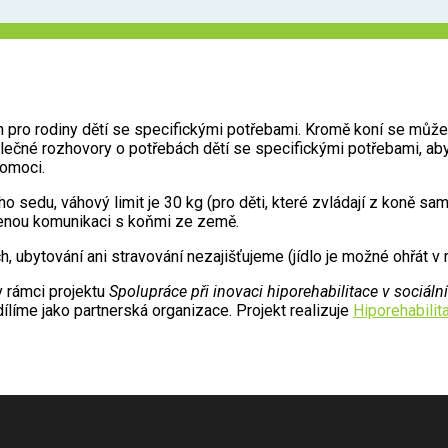
n pro rodiny dětí se specifickými potřebami. Kromě koní se můžet
společné rozhovory o potřebách dětí se specifickými potřebami, aby
pomoci.
 sedu, váhový limit je 30 kg (pro děti, které zvládají z koně sam
ozenou komunikaci s koňmi ze země.
 ubytování ani stravování nezajišťujeme (jídlo je možné ohřát v 
 rámci projektu
Spolupráce při inovaci hiporehabilitace v sociál
ílíme jako partnerská organizace. Projekt realizuje
Hiporehabilit