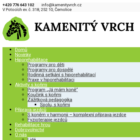
+420 776 643 102
info@kamenityvrch.cz
V Potocích ev. č. 318, 252 10, Černolice
Domů
Novinky
Hiporehabilitace
Programy pro děti
Programy pro dospělé
Rodinná setkání s hiporehabilitací
Praxe v hiporehabilitaci
Aktivity s koňmi
Program „Já mám koně“
Koučink s koňmi
Zážitková pedagogika
Spolu, s koňmi
Příprava jezdců
S koněm v harmonii – komplexní příprava jezdce
Fyzioterapie jezdců
Rehabilitace hrou
Dobrovolnictví
O nás
Lidé