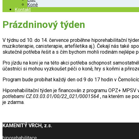
Koně
Kontakt
Prázdninový týden
V týdnu od 10. do 14. července proběhne hiporehabilitační týde
muzikoterapie, canisterapie, artefiletika aj.). Čekají nás také 
skutečně potřeba řešit a s čím bychom mohli rodinám nejlépe 
Pro jízdu na koni je na této akci potřeba schopnost samostatného
účastníci si mohou vyzkoušet péči o koně, hry s koňmi a přir
Program bude probíhat každý den od 9 do 17 hodin v Černolicích,
Hiporehabilitační týden je financován z programu OPZ+ MPSV v
potřebami
CZ.03.03.01/00/22_021/0001564
, na kterém se pod
je zdarma.
KAMENITÝ VRCH, z.s.
hiporehabilitace